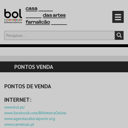
Olá,
iniciar sessão
PT
0
CARRINHO
PONTOS VENDA
EVENTOS
PONTOS DE VENDA
CARTÕES
INTERNET:
PRODUTOS
www.bol.pt/
www.facebook.com/BilheteiraOnline
www.agendaculturalporto.org
www.canoticias.pt