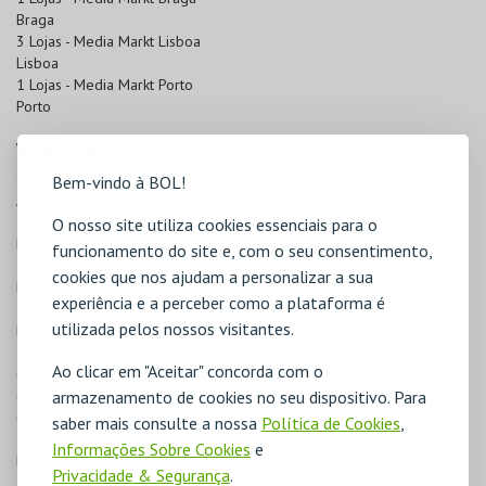
Braga
3 Lojas - Media Markt Lisboa
Lisboa
1 Lojas - Media Markt Porto
Porto
WORTEN:
9 Lojas - Worten Aveiro
Bem-vindo à BOL!
Aveiro
3 Lojas - Worten Beja
O nosso site utiliza cookies essenciais para o
Beja
funcionamento do site e, com o seu consentimento,
12 Lojas - Worten Braga
cookies que nos ajudam a personalizar a sua
Braga
experiência e a perceber como a plataforma é
3 Lojas - Worten Bragança
utilizada pelos nossos visitantes.
Bragança
5 Lojas - Worten Castelo Branco
Ao clicar em "Aceitar" concorda com o
Castelo Branco
armazenamento de cookies no seu dispositivo. Para
6 Lojas - Worten Coimbra
Coimbra
saber mais consulte a nossa
Política de Cookies
,
5 Lojas - Worten Évora
Informações Sobre Cookies
e
Évora
Privacidade & Segurança
.
12 Lojas - Worten Faro