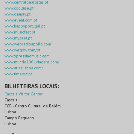
www.centraldeartistas.pt
www.coolture.pt
www.deejay.pt
www.event.com.pt
www.happyportugal.pt
www.musicfest.pt
www.mycasa.pt
www.webradioapollo.com
www.wegow.com/pt
www.xpressingmusic.com
www.mundo1001viagens.com/
www.atlaslisboa.com/
www.timeout.pt
BILHETEIRAS LOCAIS:
Cascais Visitor Center
Cascais
CCB - Centro Cultural de Belém
Lisboa
Campo Pequeno
Lisboa