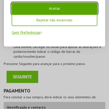
Por defeito, é assinalado o tipo de bilhete Inteiro.
Aceitar
Rejeitar não essenciais
Se pretende
comprar com desconto, trocar vouchers ou passes
,
deverá proceder da seguinte forma:
Gerir Preferências
Desconto
- Escolher o desconto correspondente para cada
bilhete;
Cartão/Voucher/Passe
- Escolher o cartão/voucher/passe para
cada bilhete, carregar no botão para aplicar as alterações e
posteriormente indicar o código de barras do
cartão/voucher/passe.
Pressione
Seguinte
para avançar para o próximo passo.
PAGAMENTO
Para concluir a sua compra, deve indicar os seus elementos de:
Identificação e contacto