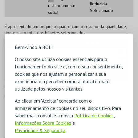
Reduzida
distanciamento
Selecionado
social.
É apresentado um pequeno quadro com o resumo da quantidade,
tipo e custo total dos bilhetes selecionados.
Bem-vindo à BOL!
O nosso site utiliza cookies essenciais para o
funcionamento do site e, com o seu consentimento,
cookies que nos ajudam a personalizar a sua
experiência e a perceber como a plataforma é
Utilize o botão
para eliminar os respetivos bilhetes.
utilizada pelos nossos visitantes.
Pressione
Seguinte
para avançar para o próximo passo.
Ao clicar em "Aceitar" concorda com o
armazenamento de cookies no seu dispositivo. Para
saber mais consulte a nossa
Política de Cookies
,
Informações Sobre Cookies
e
CARRINHO
Privacidade & Segurança
.