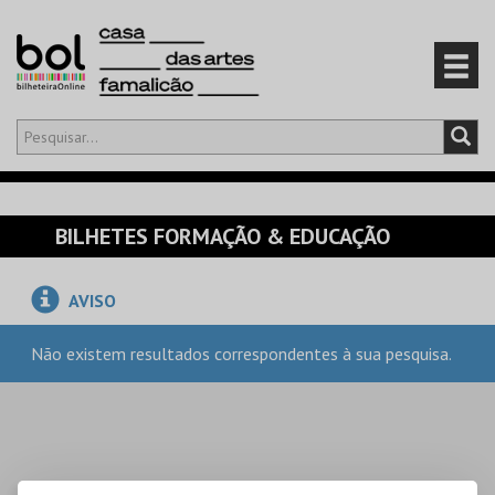
Olá,
iniciar sessão
PT
0
CARRINHO
BILHETES FORMAÇÃO & EDUCAÇÃO
EVENTOS
AVISO
CARTÕES
Não existem resultados correspondentes à sua pesquisa.
PRODUTOS