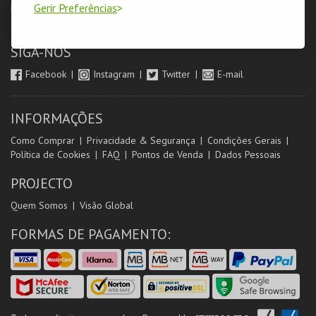
Gerir Preferências
Login & Registo de Clientes
Minha Conta
Produtores
Orientadores de Salas
SIGA-NOS
Facebook
Instagram
Twitter
E-mail
INFORMAÇÕES
Como Comprar
Privacidade & Segurança
Condições Gerais
Política de Cookies
FAQ
Pontos de Venda
Dados Pessoais
PROJECTO
Quem Somos
Visão Global
FORMAS DE PAGAMENTO: