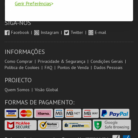
Gerir Preferências
Login & Registo de Clientes
Minha Conta
Produtores
Orientadores de Salas
SIGA-NOS
Facebook
Instagram
Twitter
E-mail
INFORMAÇÕES
Como Comprar
Privacidade & Segurança
Condições Gerais
Política de Cookies
FAQ
Pontos de Venda
Dados Pessoais
PROJECTO
Quem Somos
Visão Global
FORMAS DE PAGAMENTO: