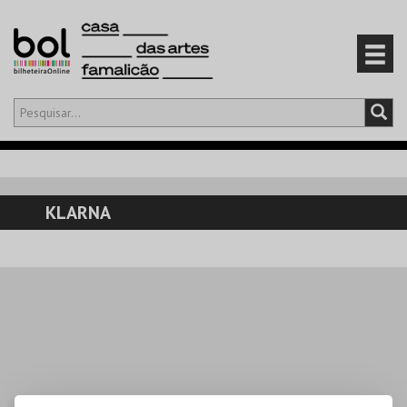
Olá,
iniciar sessão
PT
0
CARRINHO
KLARNA
EVENTOS
CARTÕES
PRODUTOS